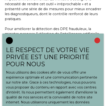
nécessité de rendre cet outil « irréprochable » et a
présenté une série de dix mesures pour mieux encadrer
les diagnostiqueurs, dont le contrôle renforcé de leurs
pratiques.
Pour améliorer la détection des DPE frauduleux, la
ministre propose l’utilisation de l’intelligence artificielle,
complétée par la base de données de l’
Ademe
(Agence
de l’environnement et de la maîtrise de l’énergie).
LE RESPECT DE VOTRE VIE
Chaque DPE sera désormais accompagné d’un QR
code permettant aux propriétaires de vérifier sa
PRIVÉE EST UNE PRIORITÉ
conformité et de s’assurer que le diagnostiqueur n’est
POUR NOUS
pas radié. Le nombre de contrôles des diagnostiqueurs
sera également multipliés par quatre, avec des
Nous utilisons des cookies afin de vous offrir une
sanctions renforcées, allant jusqu’à deux ans
expérience optimale et une communication pertinente
d’interdiction d’exercer en cas de fraude. La
sur notre site. Grace à ces technologies, nous pouvons
dématérialisation du DPE devrait également limiter les
vous proposer du contenu en rapport avec vos centres
pressions exercées sur les diagnostiqueurs.
d'intérêt. Ils nous permettent également d'améliorer la
qualité de nos services et la convivialité de notre site
Valérie Létard a également évoqué la possibilité de
internet. Nous utiliserons uniquement les données
créer un ordre pour les diagnostiqueurs afin d’encadrer