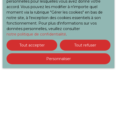
personnelles pour lesquelles vous avez donné votre
davantage leur profession. Elle a également annoncé
accord. Vous pouvez les modifier à n'importe quel
un contrôle accru des organismes de certification et de
moment via la rubrique ″Gérer les cookies″ en bas de
formation pour éviter les conflits d’intérêts.
notre site, à l'exception des cookies essentiels à son
fonctionnement. Pour plus d'informations sur vos
Parallèlement, elle a rappelé les efforts du
données personnelles, veuillez consulter
gouvernement pour lutter contre la fraude dans les
notre politique de confidentialité
.
aides à la rénovation énergétique, ayant permis de
prévenir 229 millions d’euros de fraude en 2024,
Tout accepter
Tout refuser
notamment en détectant 44 000 dossiers frauduleux de
demandes de
MaPrimeRénov
‘.
Personnaliser