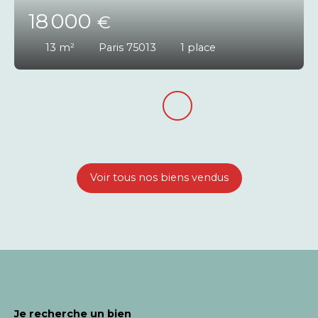
18 000
€
13
m²
Paris 75013
1
place
Voir tous nos biens vendus
Je recherche un bien