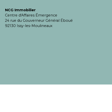
NCG Immobilier
Centre d'Affaires Émergence
24 rue du Gouverneur Général Éboué
92130 Issy-les-Moulineaux