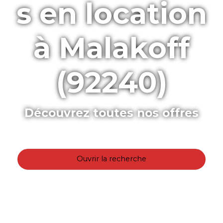
s en location
à Malakoff
(92240)
Découvrez toutes nos offres
Ouvrir la recherche
Type de bien
Appartement
Localisation