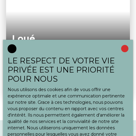
Loué
LE RESPECT DE VOTRE VIE
3 PIECES PRESIDENT WILSON
PRIVÉE EST UNE PRIORITÉ
3
pièces
45.15
m²
Malakoff 92240
POUR NOUS
Le Cabinet NCG vous propose au sein d'un
immeuble à échelle humaine, rue Président
Nous utilisons des cookies afin de vous offrir une
Wilson à Malakof , un appartement de 3 pièces
expérience optimale et une communication pertinente
entièrement rénové en 2022 se composant d'une
sur notre site. Grace à ces technologies, nous pouvons
entrée avec rangement, une cuisine aménagée
vous proposer du contenu en rapport avec vos centres
avec plaque de cuisson , une salle de bains, un
d'intérêt. Ils nous permettent également d'améliorer la
salon et deux chambres. Appartement traversant.
qualité de nos services et la convivialité de notre site
Bien disponible à compter du 1er juillet 2024.
internet. Nous utiliserons uniquement les données
Proches toutes commodités: marché, école,
personnelles pour lesquelles vous avez donné votre