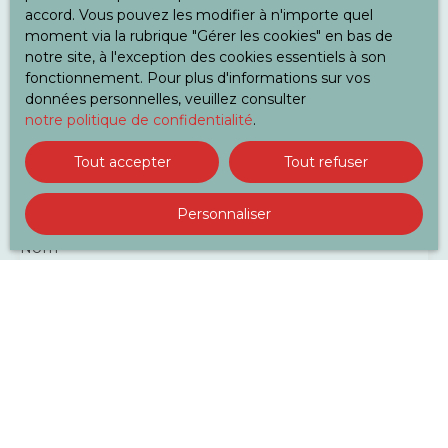
mairie, théâtre. Eau chaude sanitaire individuelle,
accord. Vous pouvez les modifier à n'importe quel
chauffage au fuel collectif. Si le bien vous
moment via la rubrique ″Gérer les cookies″ en bas de
Vous ne trouvez pas
intéresse, nous vous laissons le soin de prendre
notre site, à l'exception des cookies essentiels à son
l'appartement de vos rêves ?
attache à avec l'agence au numéro suivant: 01 46
fonctionnement. Pour plus d'informations sur vos
42 31 30
données personnelles, veuillez consulter
notre politique de confidentialité
.
Ne manquez plus aucun bien correspondant à votre
recherche en vous inscrivant à notre alerte mail !
Tout accepter
Tout refuser
Prénom
Personnaliser
Nom
Email
Type d'offre
Location
Type de bien
Appartement
Localisation